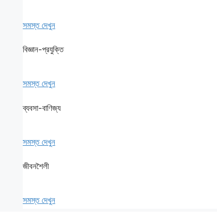
সমস্ত দেখুন
বিজ্ঞান-প্রযুক্তি
সমস্ত দেখুন
ব্যবসা-বাণিজ্য
সমস্ত দেখুন
জীবনশৈলী
সমস্ত দেখুন