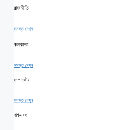
রাজনীতি
সমস্ত দেখুন
কলকাতা
সমস্ত দেখুন
সম্পাদকীয়
সমস্ত দেখুন
পশ্চিমবঙ্গ