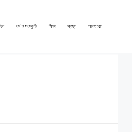
াইল
ধর্ম ও সংস্কৃতি
⁠⁠শিক্ষা
⁠⁠স্বাস্থ্য
⁠⁠আবহাওয়া