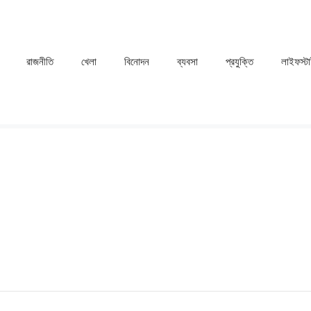
রাজনীতি
খেলা
⁠বিনোদন
ব্যবসা
প্রযুক্তি
লাইফস্ট