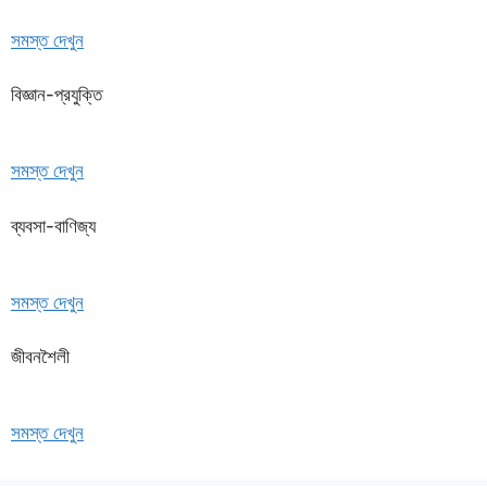
সমস্ত দেখুন
বিজ্ঞান-প্রযুক্তি
সমস্ত দেখুন
ব্যবসা-বাণিজ্য
সমস্ত দেখুন
জীবনশৈলী
সমস্ত দেখুন