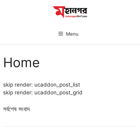
Skip
to
content
Menu
Home
skip render: ucaddon_post_list
skip render: ucaddon_post_grid
সর্বশেষ সংবাদ