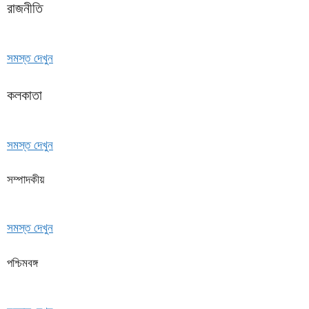
রাজনীতি
সমস্ত দেখুন
কলকাতা
সমস্ত দেখুন
সম্পাদকীয়
সমস্ত দেখুন
পশ্চিমবঙ্গ