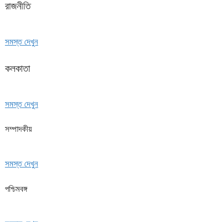
রাজনীতি
সমস্ত দেখুন
কলকাতা
সমস্ত দেখুন
সম্পাদকীয়
সমস্ত দেখুন
পশ্চিমবঙ্গ