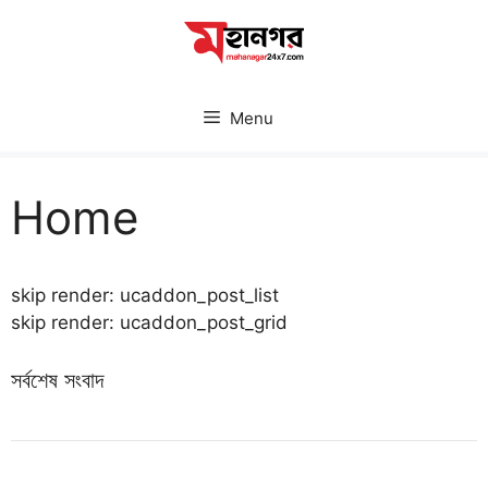
Skip
to
content
Menu
Home
skip render: ucaddon_post_list
skip render: ucaddon_post_grid
সর্বশেষ সংবাদ