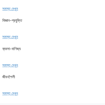
সমস্ত দেখুন
বিজ্ঞান-প্রযুক্তি
সমস্ত দেখুন
ব্যবসা-বাণিজ্য
সমস্ত দেখুন
জীবনশৈলী
সমস্ত দেখুন