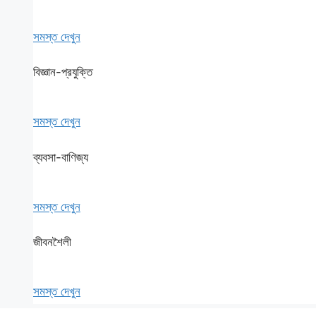
সমস্ত দেখুন
বিজ্ঞান-প্রযুক্তি
সমস্ত দেখুন
ব্যবসা-বাণিজ্য
সমস্ত দেখুন
জীবনশৈলী
সমস্ত দেখুন