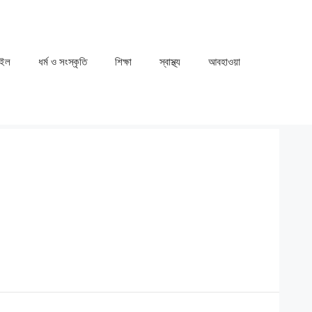
াইল
ধর্ম ও সংস্কৃতি
⁠⁠শিক্ষা
⁠⁠স্বাস্থ্য
⁠⁠আবহাওয়া