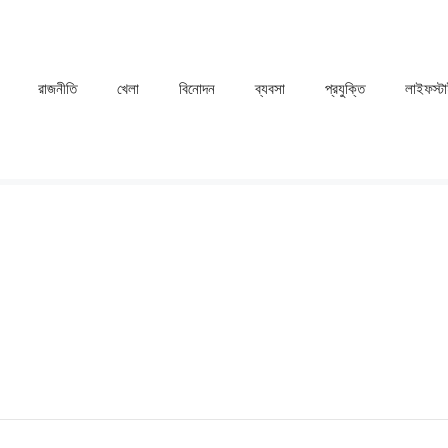
রাজনীতি
খেলা
⁠বিনোদন
ব্যবসা
প্রযুক্তি
লাইফস্ট