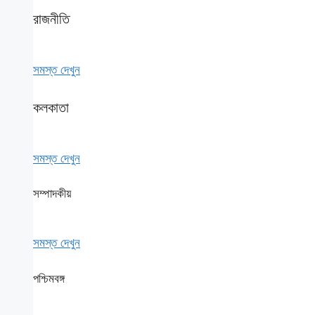
রাজনীতি
সমস্ত দেখুন
কলকাতা
সমস্ত দেখুন
সম্পাদকীয়
সমস্ত দেখুন
পশ্চিমবঙ্গ