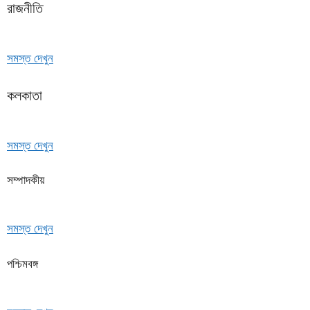
রাজনীতি
সমস্ত দেখুন
কলকাতা
সমস্ত দেখুন
সম্পাদকীয়
সমস্ত দেখুন
পশ্চিমবঙ্গ