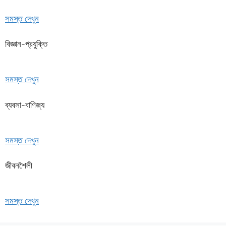
সমস্ত দেখুন
বিজ্ঞান-প্রযুক্তি
সমস্ত দেখুন
ব্যবসা-বাণিজ্য
সমস্ত দেখুন
জীবনশৈলী
সমস্ত দেখুন