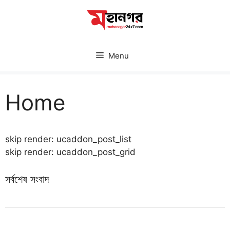
Skip
to
content
Menu
Home
skip render: ucaddon_post_list
skip render: ucaddon_post_grid
সর্বশেষ সংবাদ