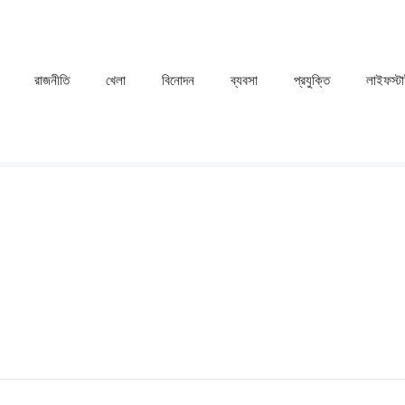
রাজনীতি
খেলা
⁠বিনোদন
ব্যবসা
প্রযুক্তি
লাইফস্ট