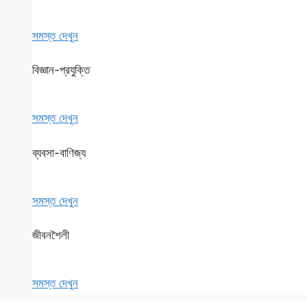
সমস্ত দেখুন
বিজ্ঞান-প্রযুক্তি
সমস্ত দেখুন
ব্যবসা-বাণিজ্য
সমস্ত দেখুন
জীবনশৈলী
সমস্ত দেখুন