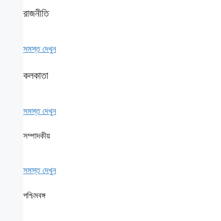
রাজনীতি
সমস্ত দেখুন
কলকাতা
সমস্ত দেখুন
সম্পাদকীয়
সমস্ত দেখুন
পশ্চিমবঙ্গ