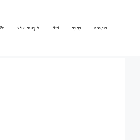
াইল
ধর্ম ও সংস্কৃতি
⁠⁠শিক্ষা
⁠⁠স্বাস্থ্য
⁠⁠আবহাওয়া