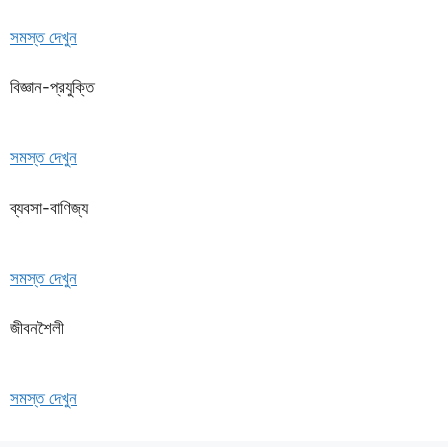
সমস্ত দেখুন
বিজ্ঞান-প্রযুক্তি
সমস্ত দেখুন
ব্যবসা-বাণিজ্য
সমস্ত দেখুন
জীবনশৈলী
সমস্ত দেখুন