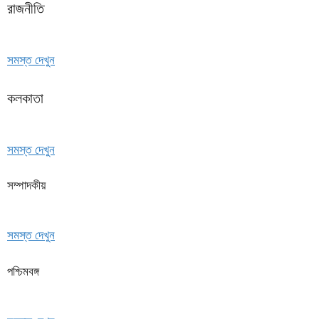
রাজনীতি
সমস্ত দেখুন
কলকাতা
সমস্ত দেখুন
সম্পাদকীয়
সমস্ত দেখুন
পশ্চিমবঙ্গ