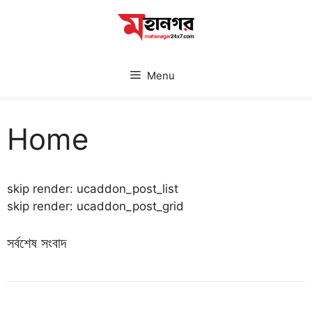
Skip
to
content
Menu
Home
skip render: ucaddon_post_list
skip render: ucaddon_post_grid
সর্বশেষ সংবাদ