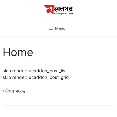
Skip
to
content
Menu
Home
skip render: ucaddon_post_list
skip render: ucaddon_post_grid
সর্বশেষ সংবাদ