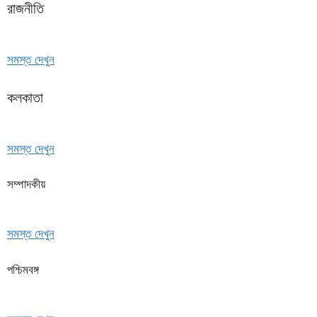
রাজনীতি
সমস্ত দেখুন
কলকাতা
সমস্ত দেখুন
সম্পাদকীয়
সমস্ত দেখুন
পশ্চিমবঙ্গ