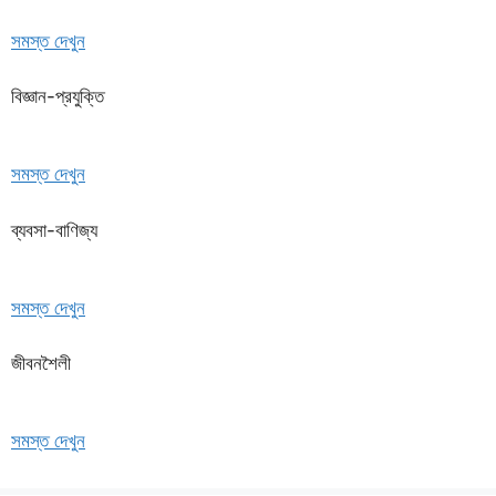
সমস্ত দেখুন
বিজ্ঞান-প্রযুক্তি
সমস্ত দেখুন
ব্যবসা-বাণিজ্য
সমস্ত দেখুন
জীবনশৈলী
সমস্ত দেখুন