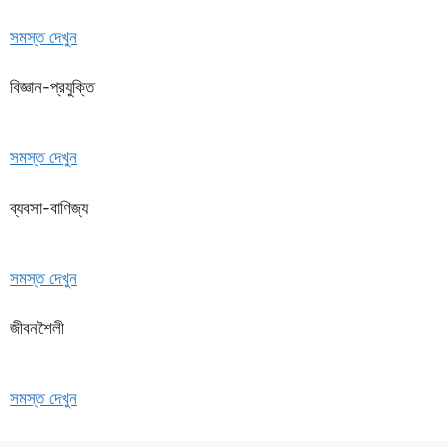
সমস্ত দেখুন
বিজ্ঞান-প্রযুক্তি
সমস্ত দেখুন
ব্যবসা-বাণিজ্য
সমস্ত দেখুন
জীবনশৈলী
সমস্ত দেখুন