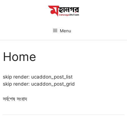
Skip
to
content
Menu
Home
skip render: ucaddon_post_list
skip render: ucaddon_post_grid
সর্বশেষ সংবাদ