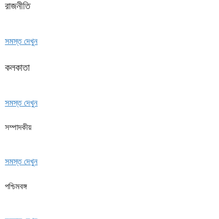
রাজনীতি
সমস্ত দেখুন
কলকাতা
সমস্ত দেখুন
সম্পাদকীয়
সমস্ত দেখুন
পশ্চিমবঙ্গ