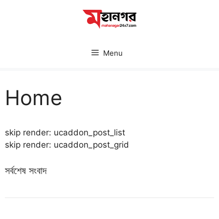
Skip
to
content
Menu
Home
skip render: ucaddon_post_list
skip render: ucaddon_post_grid
সর্বশেষ সংবাদ