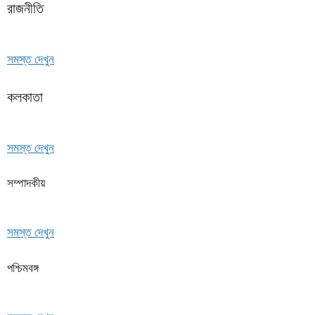
রাজনীতি
সমস্ত দেখুন
কলকাতা
সমস্ত দেখুন
সম্পাদকীয়
সমস্ত দেখুন
পশ্চিমবঙ্গ