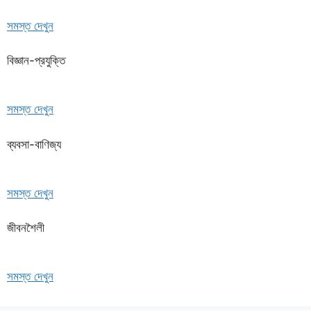
সমস্ত দেখুন
বিজ্ঞান-প্রযুক্তি
সমস্ত দেখুন
ব্যবসা-বাণিজ্য
সমস্ত দেখুন
জীবনশৈলী
সমস্ত দেখুন