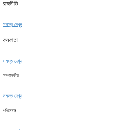
রাজনীতি
সমস্ত দেখুন
কলকাতা
সমস্ত দেখুন
সম্পাদকীয়
সমস্ত দেখুন
পশ্চিমবঙ্গ