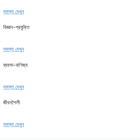
সমস্ত দেখুন
বিজ্ঞান-প্রযুক্তি
সমস্ত দেখুন
ব্যবসা-বাণিজ্য
সমস্ত দেখুন
জীবনশৈলী
সমস্ত দেখুন