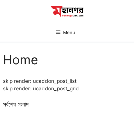
Skip
to
content
Menu
Home
skip render: ucaddon_post_list
skip render: ucaddon_post_grid
সর্বশেষ সংবাদ