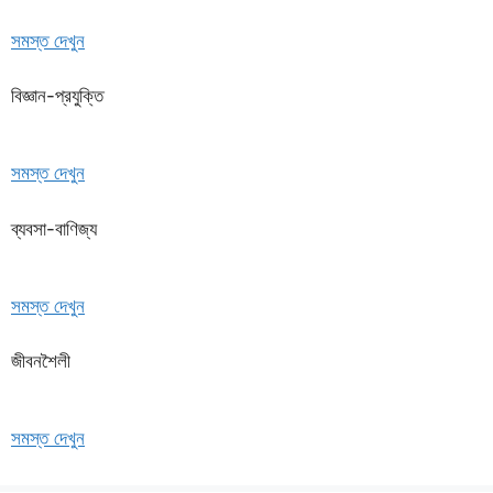
সমস্ত দেখুন
বিজ্ঞান-প্রযুক্তি
সমস্ত দেখুন
ব্যবসা-বাণিজ্য
সমস্ত দেখুন
জীবনশৈলী
সমস্ত দেখুন