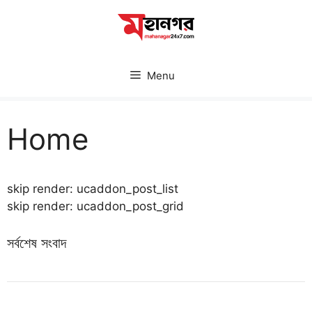
Skip
to
content
Menu
Home
skip render: ucaddon_post_list
skip render: ucaddon_post_grid
সর্বশেষ সংবাদ