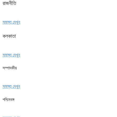
রাজনীতি
সমস্ত দেখুন
কলকাতা
সমস্ত দেখুন
সম্পাদকীয়
সমস্ত দেখুন
পশ্চিমবঙ্গ