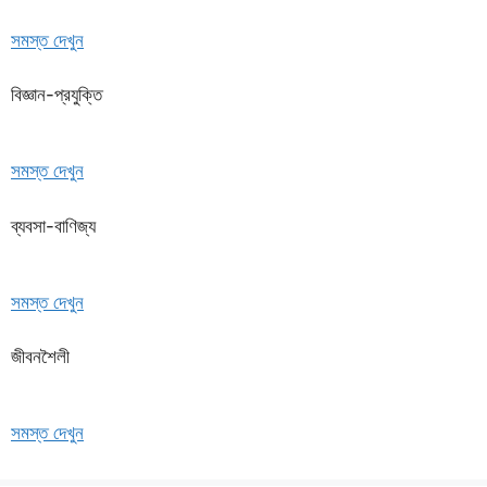
সমস্ত দেখুন
বিজ্ঞান-প্রযুক্তি
সমস্ত দেখুন
ব্যবসা-বাণিজ্য
সমস্ত দেখুন
জীবনশৈলী
সমস্ত দেখুন