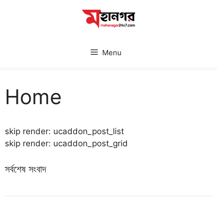
Skip
to
content
Menu
Home
skip render: ucaddon_post_list
skip render: ucaddon_post_grid
সর্বশেষ সংবাদ