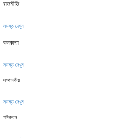
রাজনীতি
সমস্ত দেখুন
কলকাতা
সমস্ত দেখুন
সম্পাদকীয়
সমস্ত দেখুন
পশ্চিমবঙ্গ