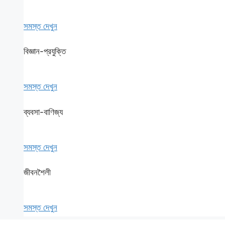
সমস্ত দেখুন
বিজ্ঞান-প্রযুক্তি
সমস্ত দেখুন
ব্যবসা-বাণিজ্য
সমস্ত দেখুন
জীবনশৈলী
সমস্ত দেখুন