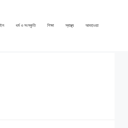
াইল
ধর্ম ও সংস্কৃতি
⁠⁠শিক্ষা
⁠⁠স্বাস্থ্য
⁠⁠আবহাওয়া