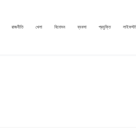
রাজনীতি
খেলা
⁠বিনোদন
ব্যবসা
প্রযুক্তি
লাইফস্ট