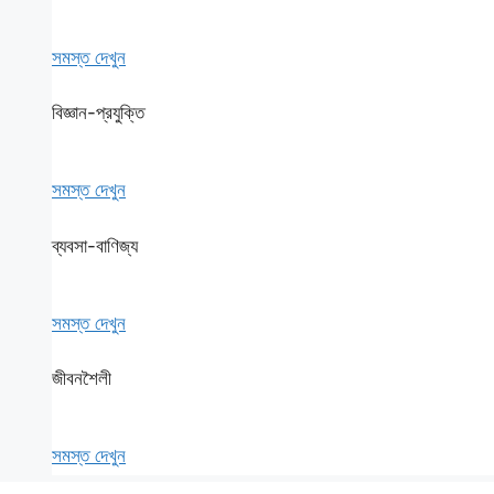
সমস্ত দেখুন
বিজ্ঞান-প্রযুক্তি
সমস্ত দেখুন
ব্যবসা-বাণিজ্য
সমস্ত দেখুন
জীবনশৈলী
সমস্ত দেখুন