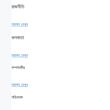
রাজনীতি
সমস্ত দেখুন
কলকাতা
সমস্ত দেখুন
সম্পাদকীয়
সমস্ত দেখুন
পশ্চিমবঙ্গ