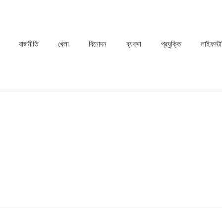
রাজনীতি
খেলা
⁠বিনোদন
ব্যবসা
প্রযুক্তি
লাইফস্ট