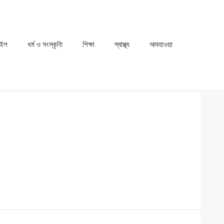
াইল
ধর্ম ও সংস্কৃতি
⁠⁠শিক্ষা
⁠⁠স্বাস্থ্য
⁠⁠আবহাওয়া