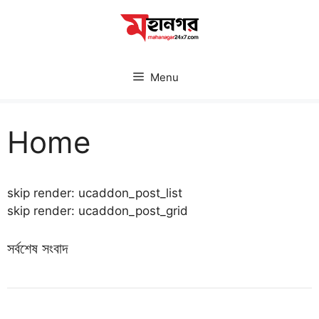
Skip
to
content
Menu
Home
skip render: ucaddon_post_list
skip render: ucaddon_post_grid
সর্বশেষ সংবাদ