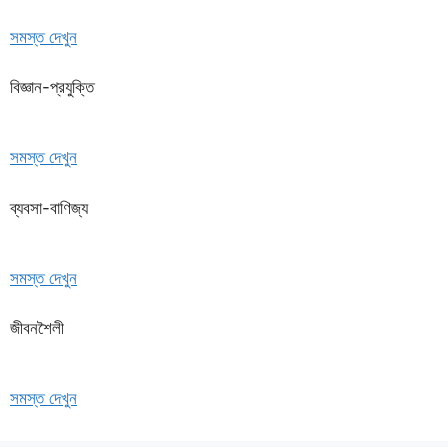
সমস্ত দেখুন
বিজ্ঞান-প্রযুক্তি
সমস্ত দেখুন
ব্যবসা-বাণিজ্য
সমস্ত দেখুন
জীবনশৈলী
সমস্ত দেখুন