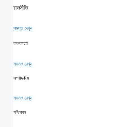
রাজনীতি
সমস্ত দেখুন
কলকাতা
সমস্ত দেখুন
সম্পাদকীয়
সমস্ত দেখুন
পশ্চিমবঙ্গ