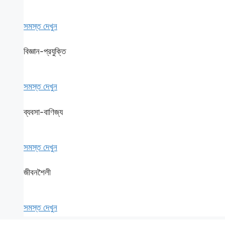
সমস্ত দেখুন
বিজ্ঞান-প্রযুক্তি
সমস্ত দেখুন
ব্যবসা-বাণিজ্য
সমস্ত দেখুন
জীবনশৈলী
সমস্ত দেখুন