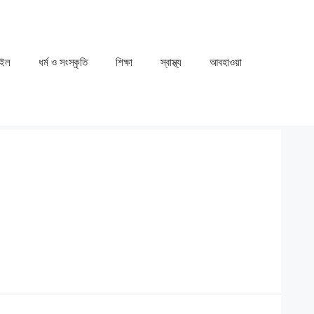
াইল
ধর্ম ও সংস্কৃতি
⁠⁠শিক্ষা
⁠⁠স্বাস্থ্য
⁠⁠আবহাওয়া