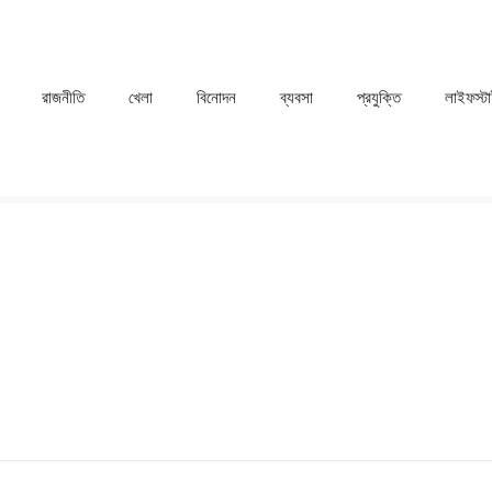
রাজনীতি
খেলা
⁠বিনোদন
ব্যবসা
প্রযুক্তি
লাইফস্ট