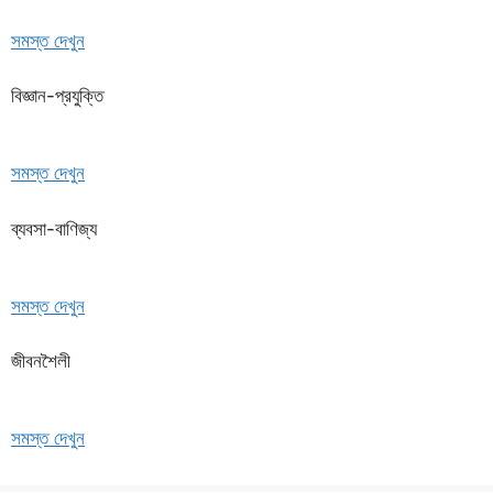
সমস্ত দেখুন
বিজ্ঞান-প্রযুক্তি
সমস্ত দেখুন
ব্যবসা-বাণিজ্য
সমস্ত দেখুন
জীবনশৈলী
সমস্ত দেখুন