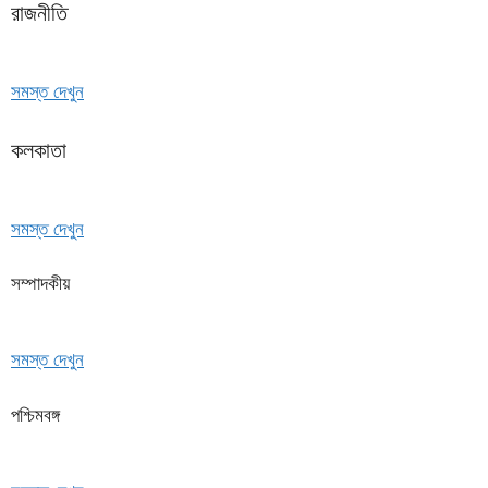
রাজনীতি
সমস্ত দেখুন
কলকাতা
সমস্ত দেখুন
সম্পাদকীয়
সমস্ত দেখুন
পশ্চিমবঙ্গ