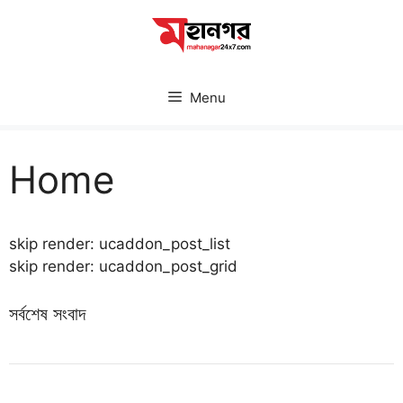
Skip
to
content
Menu
Home
skip render: ucaddon_post_list
skip render: ucaddon_post_grid
সর্বশেষ সংবাদ