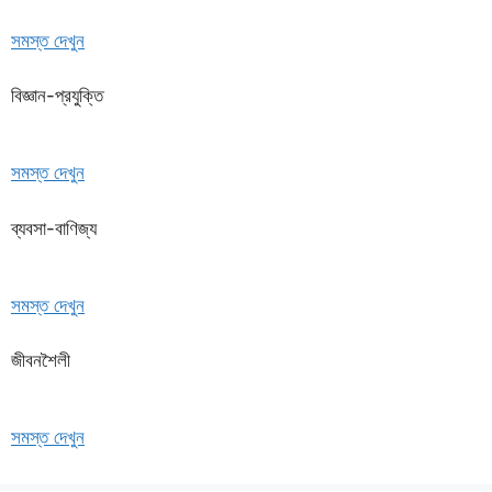
সমস্ত দেখুন
বিজ্ঞান-প্রযুক্তি
সমস্ত দেখুন
ব্যবসা-বাণিজ্য
সমস্ত দেখুন
জীবনশৈলী
সমস্ত দেখুন