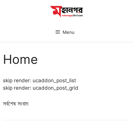
Skip
to
content
Menu
Home
skip render: ucaddon_post_list
skip render: ucaddon_post_grid
সর্বশেষ সংবাদ