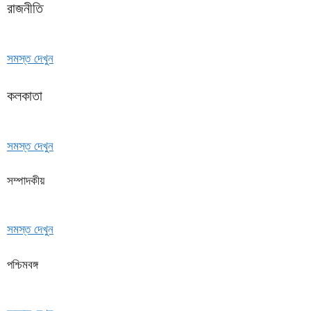
রাজনীতি
সমস্ত দেখুন
কলকাতা
সমস্ত দেখুন
সম্পাদকীয়
সমস্ত দেখুন
পশ্চিমবঙ্গ