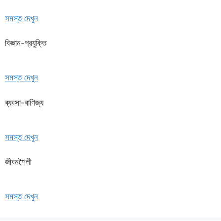
সমস্ত দেখুন
বিজ্ঞান-প্রযুক্তি
সমস্ত দেখুন
ব্যবসা-বাণিজ্য
সমস্ত দেখুন
জীবনশৈলী
সমস্ত দেখুন