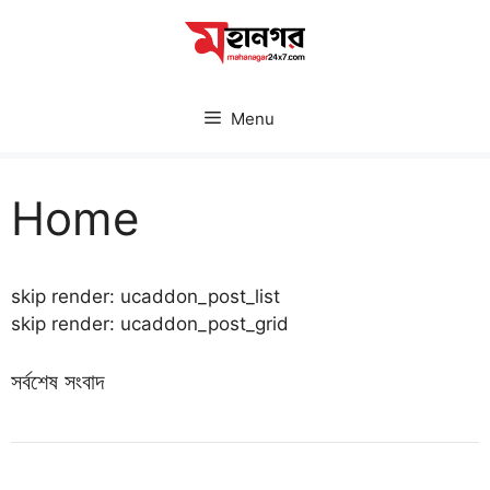
Skip
to
content
Menu
Home
skip render: ucaddon_post_list
skip render: ucaddon_post_grid
সর্বশেষ সংবাদ