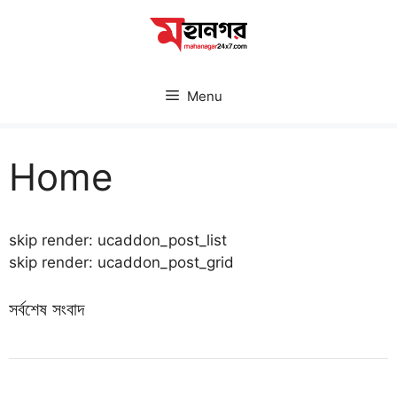
Skip
to
content
Menu
Home
skip render: ucaddon_post_list
skip render: ucaddon_post_grid
সর্বশেষ সংবাদ