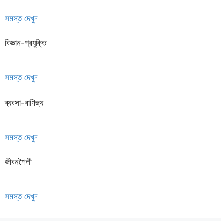
সমস্ত দেখুন
বিজ্ঞান-প্রযুক্তি
সমস্ত দেখুন
ব্যবসা-বাণিজ্য
সমস্ত দেখুন
জীবনশৈলী
সমস্ত দেখুন