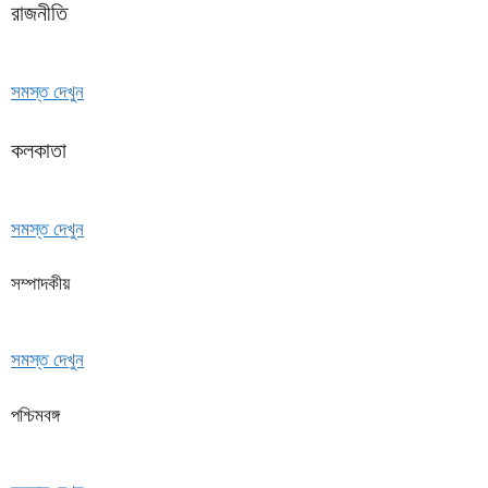
রাজনীতি
সমস্ত দেখুন
কলকাতা
সমস্ত দেখুন
সম্পাদকীয়
সমস্ত দেখুন
পশ্চিমবঙ্গ