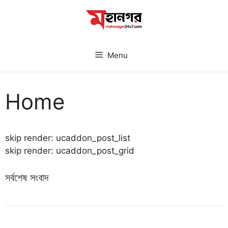
Skip
to
content
Menu
Home
skip render: ucaddon_post_list
skip render: ucaddon_post_grid
সর্বশেষ সংবাদ