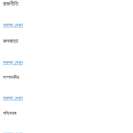
রাজনীতি
সমস্ত দেখুন
কলকাতা
সমস্ত দেখুন
সম্পাদকীয়
সমস্ত দেখুন
পশ্চিমবঙ্গ