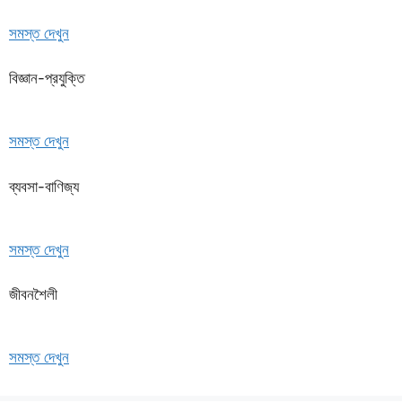
সমস্ত দেখুন
বিজ্ঞান-প্রযুক্তি
সমস্ত দেখুন
ব্যবসা-বাণিজ্য
সমস্ত দেখুন
জীবনশৈলী
সমস্ত দেখুন