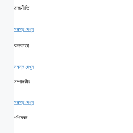
রাজনীতি
সমস্ত দেখুন
কলকাতা
সমস্ত দেখুন
সম্পাদকীয়
সমস্ত দেখুন
পশ্চিমবঙ্গ