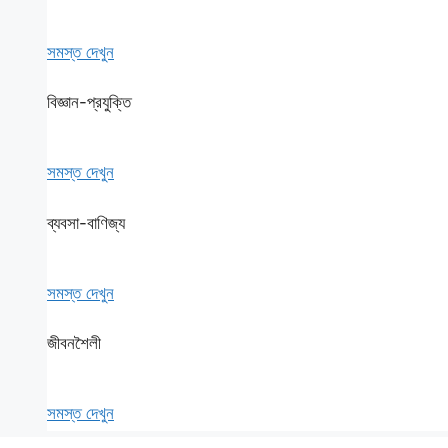
সমস্ত দেখুন
বিজ্ঞান-প্রযুক্তি
সমস্ত দেখুন
ব্যবসা-বাণিজ্য
সমস্ত দেখুন
জীবনশৈলী
সমস্ত দেখুন