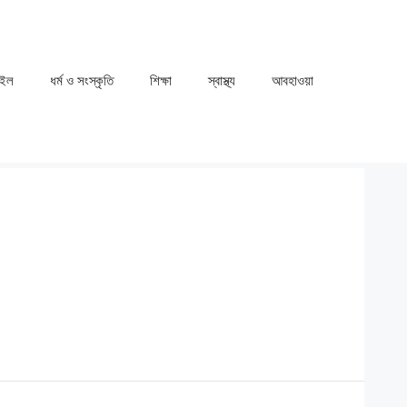
াইল
ধর্ম ও সংস্কৃতি
⁠⁠শিক্ষা
⁠⁠স্বাস্থ্য
⁠⁠আবহাওয়া