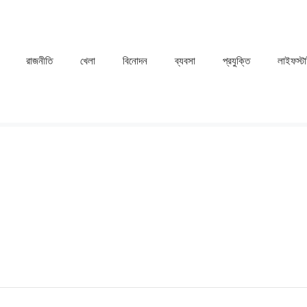
রাজনীতি
খেলা
⁠বিনোদন
ব্যবসা
প্রযুক্তি
লাইফস্ট