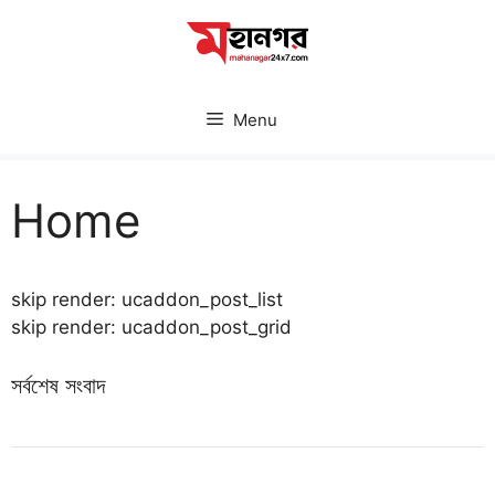
Skip
to
content
Menu
Home
skip render: ucaddon_post_list
skip render: ucaddon_post_grid
সর্বশেষ সংবাদ