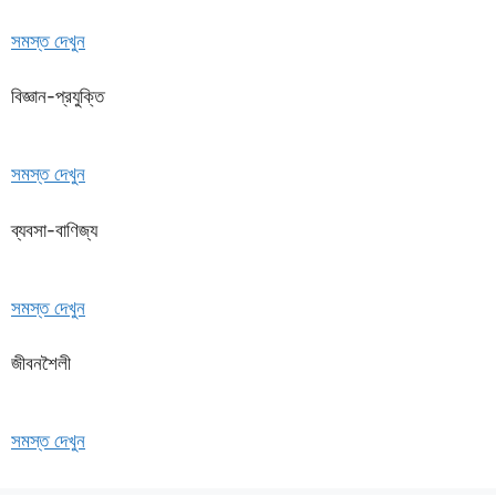
সমস্ত দেখুন
বিজ্ঞান-প্রযুক্তি
সমস্ত দেখুন
ব্যবসা-বাণিজ্য
সমস্ত দেখুন
জীবনশৈলী
সমস্ত দেখুন