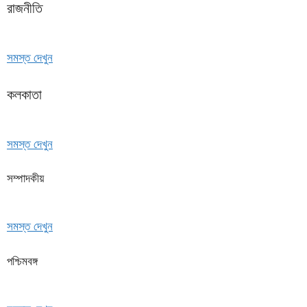
রাজনীতি
সমস্ত দেখুন
কলকাতা
সমস্ত দেখুন
সম্পাদকীয়
সমস্ত দেখুন
পশ্চিমবঙ্গ