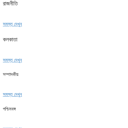
রাজনীতি
সমস্ত দেখুন
কলকাতা
সমস্ত দেখুন
সম্পাদকীয়
সমস্ত দেখুন
পশ্চিমবঙ্গ