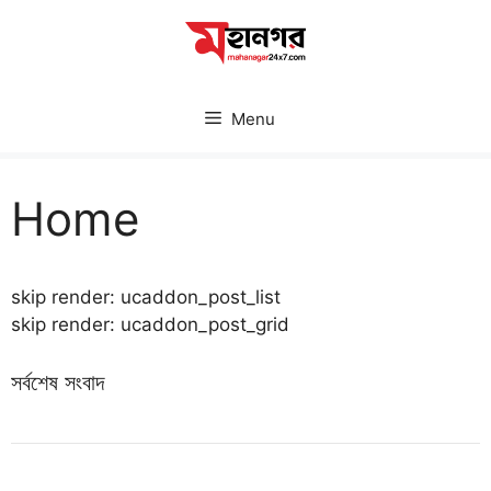
Skip
to
content
Menu
Home
skip render: ucaddon_post_list
skip render: ucaddon_post_grid
সর্বশেষ সংবাদ