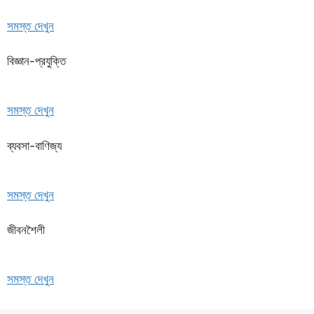
সমস্ত দেখুন
বিজ্ঞান-প্রযুক্তি
সমস্ত দেখুন
ব্যবসা-বাণিজ্য
সমস্ত দেখুন
জীবনশৈলী
সমস্ত দেখুন