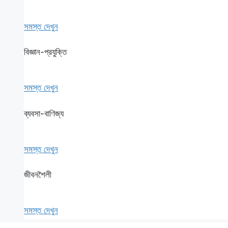
সমস্ত দেখুন
বিজ্ঞান-প্রযুক্তি
সমস্ত দেখুন
ব্যবসা-বাণিজ্য
সমস্ত দেখুন
জীবনশৈলী
সমস্ত দেখুন