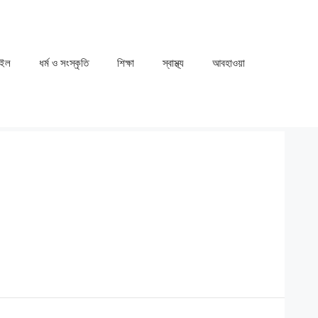
াইল
ধর্ম ও সংস্কৃতি
⁠⁠শিক্ষা
⁠⁠স্বাস্থ্য
⁠⁠আবহাওয়া