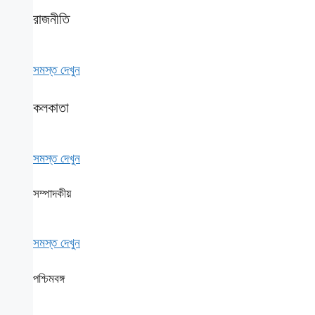
রাজনীতি
সমস্ত দেখুন
কলকাতা
সমস্ত দেখুন
সম্পাদকীয়
সমস্ত দেখুন
পশ্চিমবঙ্গ