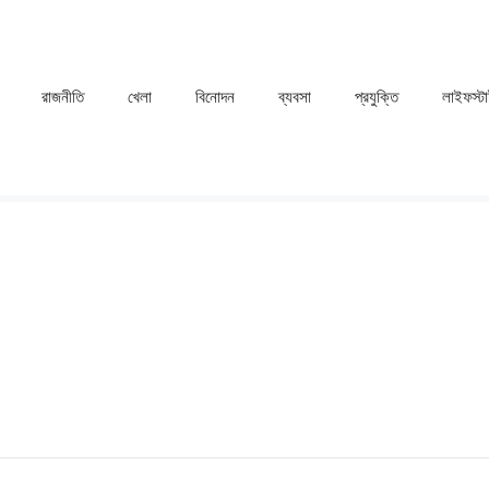
রাজনীতি
খেলা
⁠বিনোদন
ব্যবসা
প্রযুক্তি
লাইফস্ট