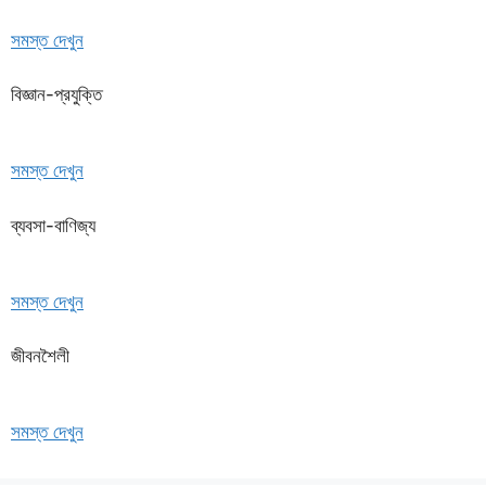
সমস্ত দেখুন
বিজ্ঞান-প্রযুক্তি
সমস্ত দেখুন
ব্যবসা-বাণিজ্য
সমস্ত দেখুন
জীবনশৈলী
সমস্ত দেখুন