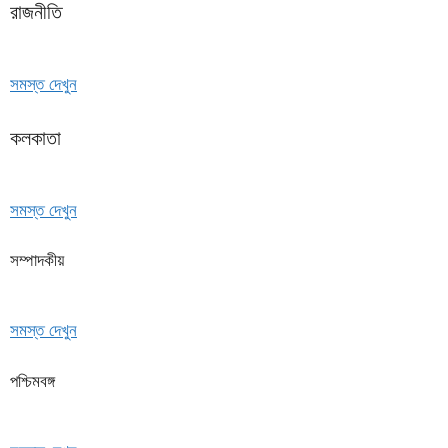
রাজনীতি
সমস্ত দেখুন
কলকাতা
সমস্ত দেখুন
সম্পাদকীয়
সমস্ত দেখুন
পশ্চিমবঙ্গ