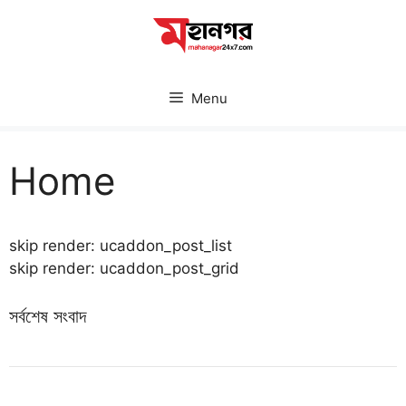
Skip
to
content
Menu
Home
skip render: ucaddon_post_list
skip render: ucaddon_post_grid
সর্বশেষ সংবাদ