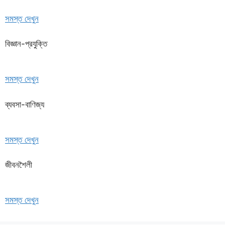
সমস্ত দেখুন
বিজ্ঞান-প্রযুক্তি
সমস্ত দেখুন
ব্যবসা-বাণিজ্য
সমস্ত দেখুন
জীবনশৈলী
সমস্ত দেখুন