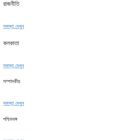
রাজনীতি
সমস্ত দেখুন
কলকাতা
সমস্ত দেখুন
সম্পাদকীয়
সমস্ত দেখুন
পশ্চিমবঙ্গ