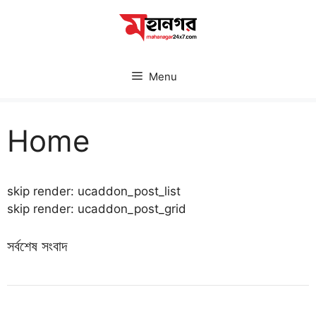
Skip
to
content
Menu
Home
skip render: ucaddon_post_list
skip render: ucaddon_post_grid
সর্বশেষ সংবাদ