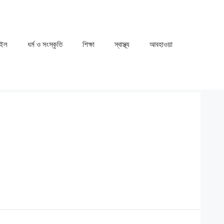
াইল
ধর্ম ও সংস্কৃতি
⁠⁠শিক্ষা
⁠⁠স্বাস্থ্য
⁠⁠আবহাওয়া