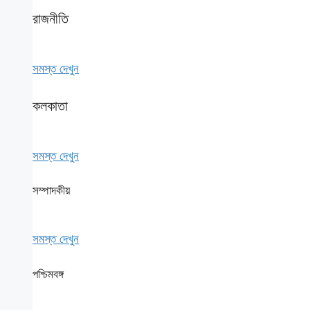
রাজনীতি
সমস্ত দেখুন
কলকাতা
সমস্ত দেখুন
সম্পাদকীয়
সমস্ত দেখুন
পশ্চিমবঙ্গ