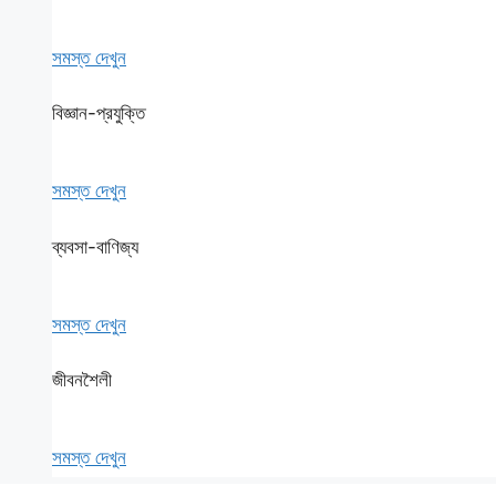
সমস্ত দেখুন
বিজ্ঞান-প্রযুক্তি
সমস্ত দেখুন
ব্যবসা-বাণিজ্য
সমস্ত দেখুন
জীবনশৈলী
সমস্ত দেখুন