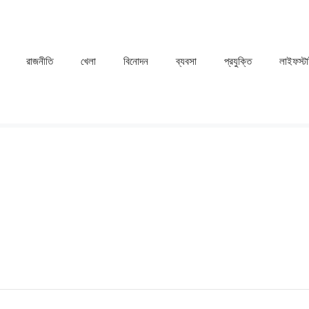
রাজনীতি
খেলা
⁠বিনোদন
ব্যবসা
প্রযুক্তি
লাইফস্ট