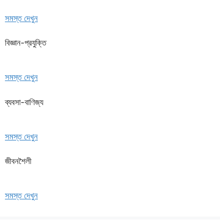
সমস্ত দেখুন
বিজ্ঞান-প্রযুক্তি
সমস্ত দেখুন
ব্যবসা-বাণিজ্য
সমস্ত দেখুন
জীবনশৈলী
সমস্ত দেখুন