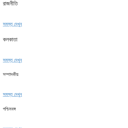
রাজনীতি
সমস্ত দেখুন
কলকাতা
সমস্ত দেখুন
সম্পাদকীয়
সমস্ত দেখুন
পশ্চিমবঙ্গ