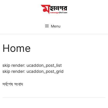
Skip
to
content
Menu
Home
skip render: ucaddon_post_list
skip render: ucaddon_post_grid
সর্বশেষ সংবাদ