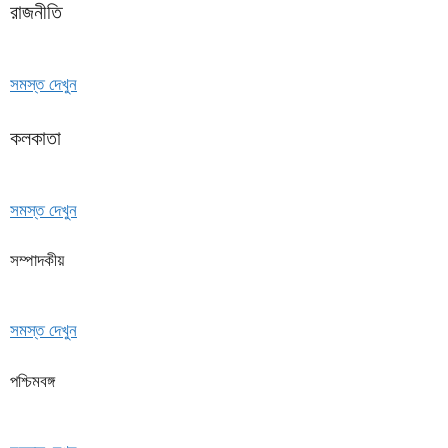
রাজনীতি
সমস্ত দেখুন
কলকাতা
সমস্ত দেখুন
সম্পাদকীয়
সমস্ত দেখুন
পশ্চিমবঙ্গ