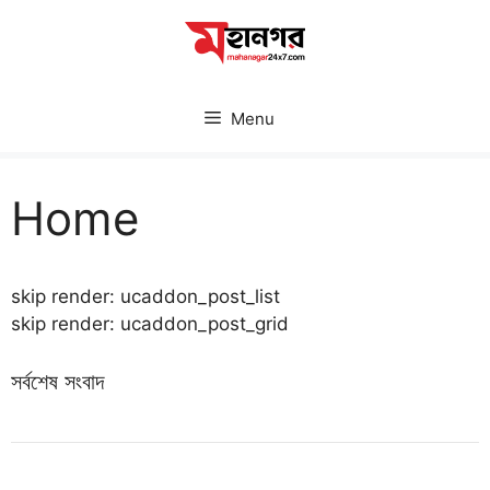
Skip
to
content
Menu
Home
skip render: ucaddon_post_list
skip render: ucaddon_post_grid
সর্বশেষ সংবাদ