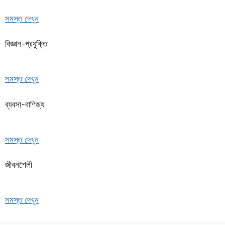
সমস্ত দেখুন
বিজ্ঞান-প্রযুক্তি
সমস্ত দেখুন
ব্যবসা-বাণিজ্য
সমস্ত দেখুন
জীবনশৈলী
সমস্ত দেখুন