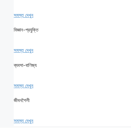
সমস্ত দেখুন
বিজ্ঞান-প্রযুক্তি
সমস্ত দেখুন
ব্যবসা-বাণিজ্য
সমস্ত দেখুন
জীবনশৈলী
সমস্ত দেখুন