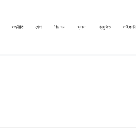
রাজনীতি
খেলা
⁠বিনোদন
ব্যবসা
প্রযুক্তি
লাইফস্ট