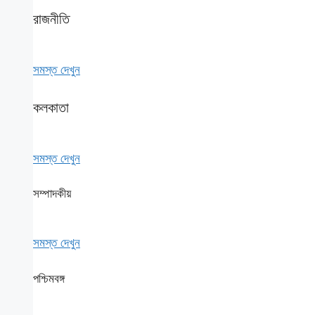
রাজনীতি
সমস্ত দেখুন
কলকাতা
সমস্ত দেখুন
সম্পাদকীয়
সমস্ত দেখুন
পশ্চিমবঙ্গ