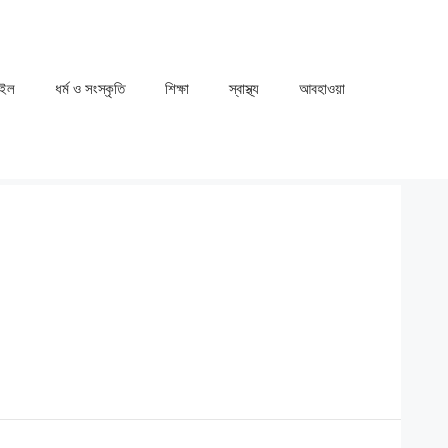
াইল
ধর্ম ও সংস্কৃতি
⁠⁠শিক্ষা
⁠⁠স্বাস্থ্য
⁠⁠আবহাওয়া