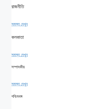
রাজনীতি
সমস্ত দেখুন
কলকাতা
সমস্ত দেখুন
সম্পাদকীয়
সমস্ত দেখুন
পশ্চিমবঙ্গ