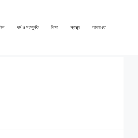
াইল
ধর্ম ও সংস্কৃতি
⁠⁠শিক্ষা
⁠⁠স্বাস্থ্য
⁠⁠আবহাওয়া