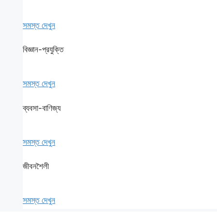
সমস্ত দেখুন
বিজ্ঞান-প্রযুক্তি
সমস্ত দেখুন
ব্যবসা-বাণিজ্য
সমস্ত দেখুন
জীবনশৈলী
সমস্ত দেখুন