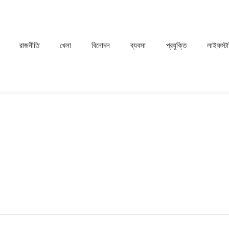
রাজনীতি
খেলা
⁠বিনোদন
ব্যবসা
প্রযুক্তি
লাইফস্ট