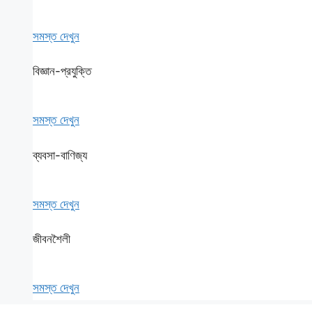
সমস্ত দেখুন
বিজ্ঞান-প্রযুক্তি
সমস্ত দেখুন
ব্যবসা-বাণিজ্য
সমস্ত দেখুন
জীবনশৈলী
সমস্ত দেখুন