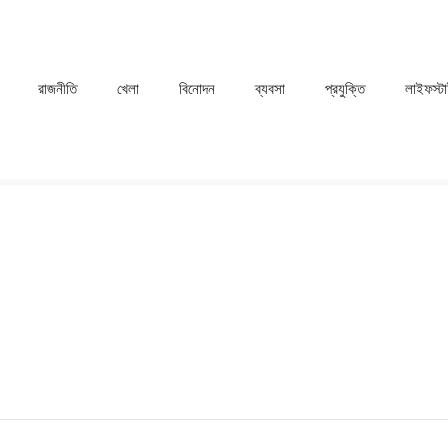
রাজনীতি
খেলা
⁠বিনোদন
ব্যবসা
প্রযুক্তি
লাইফস্ট