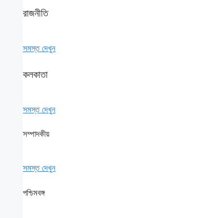
রাজনীতি
সমস্ত দেখুন
কলকাতা
সমস্ত দেখুন
সম্পাদকীয়
সমস্ত দেখুন
পশ্চিমবঙ্গ