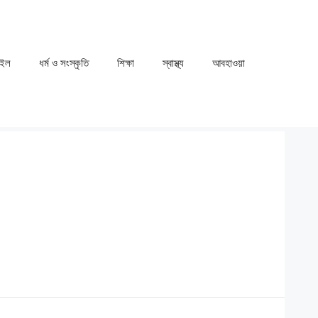
াইল
ধর্ম ও সংস্কৃতি
⁠⁠শিক্ষা
⁠⁠স্বাস্থ্য
⁠⁠আবহাওয়া