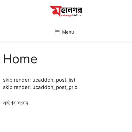
Skip
to
content
Menu
Home
skip render: ucaddon_post_list
skip render: ucaddon_post_grid
সর্বশেষ সংবাদ