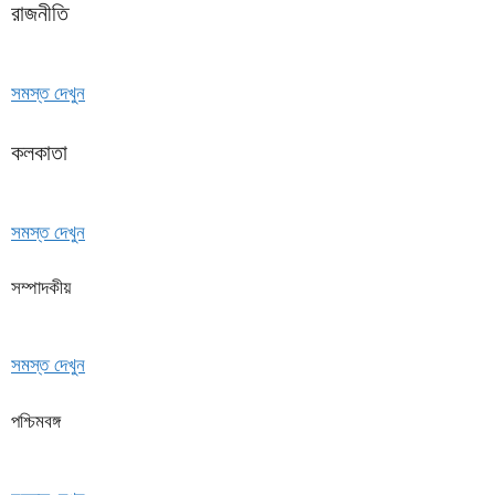
রাজনীতি
সমস্ত দেখুন
কলকাতা
সমস্ত দেখুন
সম্পাদকীয়
সমস্ত দেখুন
পশ্চিমবঙ্গ