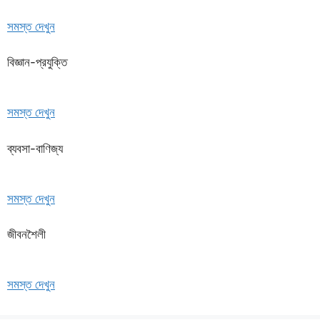
সমস্ত দেখুন
বিজ্ঞান-প্রযুক্তি
সমস্ত দেখুন
ব্যবসা-বাণিজ্য
সমস্ত দেখুন
জীবনশৈলী
সমস্ত দেখুন