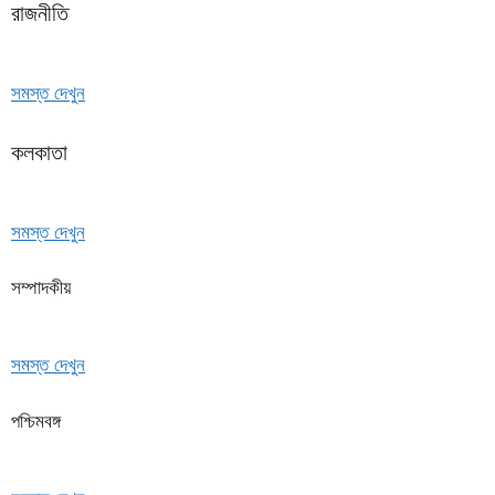
রাজনীতি
সমস্ত দেখুন
কলকাতা
সমস্ত দেখুন
সম্পাদকীয়
সমস্ত দেখুন
পশ্চিমবঙ্গ