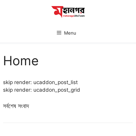
Skip
to
content
Menu
Home
skip render: ucaddon_post_list
skip render: ucaddon_post_grid
সর্বশেষ সংবাদ