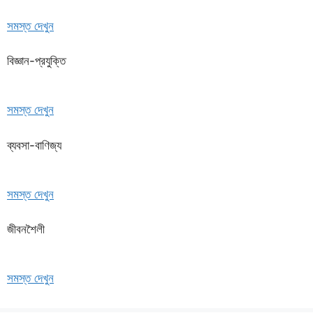
সমস্ত দেখুন
বিজ্ঞান-প্রযুক্তি
সমস্ত দেখুন
ব্যবসা-বাণিজ্য
সমস্ত দেখুন
জীবনশৈলী
সমস্ত দেখুন