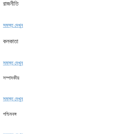
রাজনীতি
সমস্ত দেখুন
কলকাতা
সমস্ত দেখুন
সম্পাদকীয়
সমস্ত দেখুন
পশ্চিমবঙ্গ