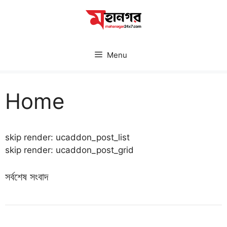
Skip
to
content
Menu
Home
skip render: ucaddon_post_list
skip render: ucaddon_post_grid
সর্বশেষ সংবাদ