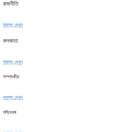
রাজনীতি
সমস্ত দেখুন
কলকাতা
সমস্ত দেখুন
সম্পাদকীয়
সমস্ত দেখুন
পশ্চিমবঙ্গ