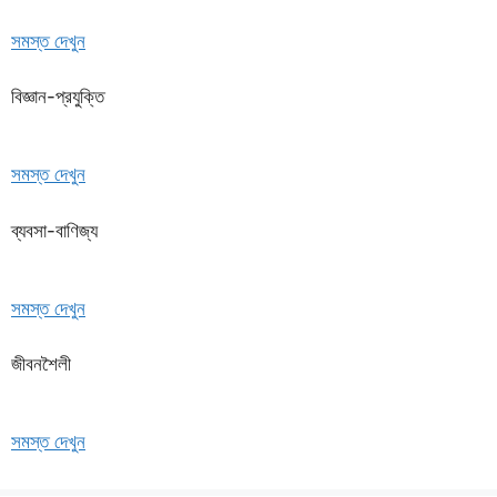
সমস্ত দেখুন
বিজ্ঞান-প্রযুক্তি
সমস্ত দেখুন
ব্যবসা-বাণিজ্য
সমস্ত দেখুন
জীবনশৈলী
সমস্ত দেখুন