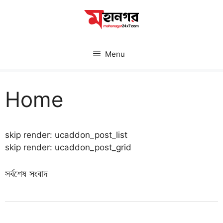
Skip
to
content
Menu
Home
skip render: ucaddon_post_list
skip render: ucaddon_post_grid
সর্বশেষ সংবাদ