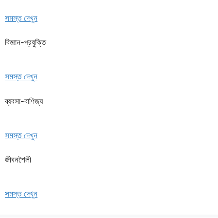
সমস্ত দেখুন
বিজ্ঞান-প্রযুক্তি
সমস্ত দেখুন
ব্যবসা-বাণিজ্য
সমস্ত দেখুন
জীবনশৈলী
সমস্ত দেখুন