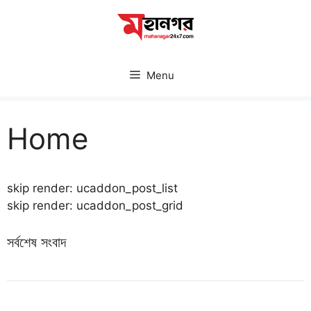
Skip
to
content
Menu
Home
skip render: ucaddon_post_list
skip render: ucaddon_post_grid
সর্বশেষ সংবাদ