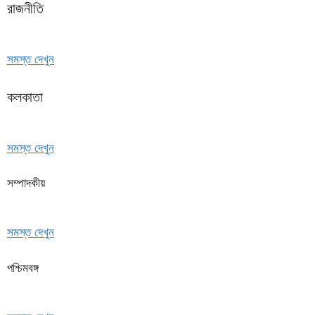
রাজনীতি
সমস্ত দেখুন
কলকাতা
সমস্ত দেখুন
সম্পাদকীয়
সমস্ত দেখুন
পশ্চিমবঙ্গ