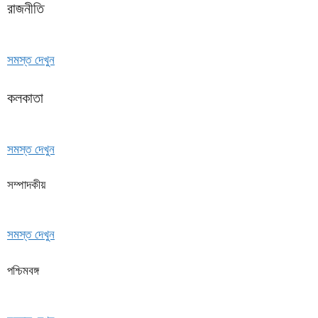
রাজনীতি
সমস্ত দেখুন
কলকাতা
সমস্ত দেখুন
সম্পাদকীয়
সমস্ত দেখুন
পশ্চিমবঙ্গ