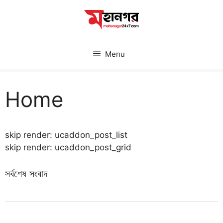
Skip
to
content
Menu
Home
skip render: ucaddon_post_list
skip render: ucaddon_post_grid
সর্বশেষ সংবাদ