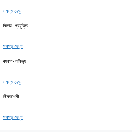
সমস্ত দেখুন
বিজ্ঞান-প্রযুক্তি
সমস্ত দেখুন
ব্যবসা-বাণিজ্য
সমস্ত দেখুন
জীবনশৈলী
সমস্ত দেখুন