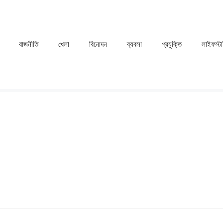
রাজনীতি
খেলা
⁠বিনোদন
ব্যবসা
প্রযুক্তি
লাইফস্ট