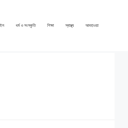
াইল
ধর্ম ও সংস্কৃতি
⁠⁠শিক্ষা
⁠⁠স্বাস্থ্য
⁠⁠আবহাওয়া