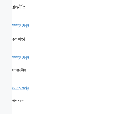
রাজনীতি
সমস্ত দেখুন
কলকাতা
সমস্ত দেখুন
সম্পাদকীয়
সমস্ত দেখুন
পশ্চিমবঙ্গ