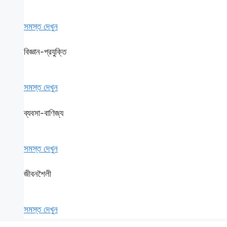
সমস্ত দেখুন
বিজ্ঞান-প্রযুক্তি
সমস্ত দেখুন
ব্যবসা-বাণিজ্য
সমস্ত দেখুন
জীবনশৈলী
সমস্ত দেখুন