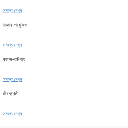
সমস্ত দেখুন
বিজ্ঞান-প্রযুক্তি
সমস্ত দেখুন
ব্যবসা-বাণিজ্য
সমস্ত দেখুন
জীবনশৈলী
সমস্ত দেখুন