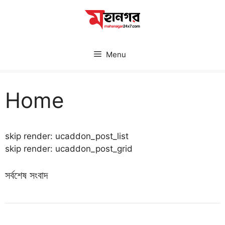
Skip
to
content
Menu
Home
skip render: ucaddon_post_list
skip render: ucaddon_post_grid
সর্বশেষ সংবাদ