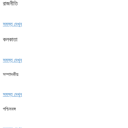
রাজনীতি
সমস্ত দেখুন
কলকাতা
সমস্ত দেখুন
সম্পাদকীয়
সমস্ত দেখুন
পশ্চিমবঙ্গ