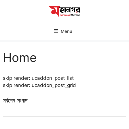
Skip
to
content
Menu
Home
skip render: ucaddon_post_list
skip render: ucaddon_post_grid
সর্বশেষ সংবাদ