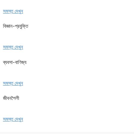
সমস্ত দেখুন
বিজ্ঞান-প্রযুক্তি
সমস্ত দেখুন
ব্যবসা-বাণিজ্য
সমস্ত দেখুন
জীবনশৈলী
সমস্ত দেখুন