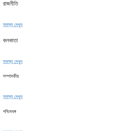
রাজনীতি
সমস্ত দেখুন
কলকাতা
সমস্ত দেখুন
সম্পাদকীয়
সমস্ত দেখুন
পশ্চিমবঙ্গ