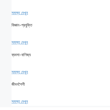
সমস্ত দেখুন
বিজ্ঞান-প্রযুক্তি
সমস্ত দেখুন
ব্যবসা-বাণিজ্য
সমস্ত দেখুন
জীবনশৈলী
সমস্ত দেখুন