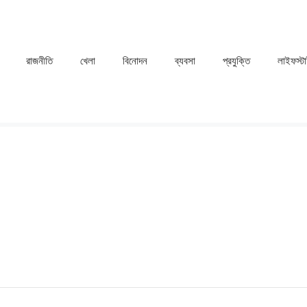
রাজনীতি
খেলা
⁠বিনোদন
ব্যবসা
প্রযুক্তি
লাইফস্ট