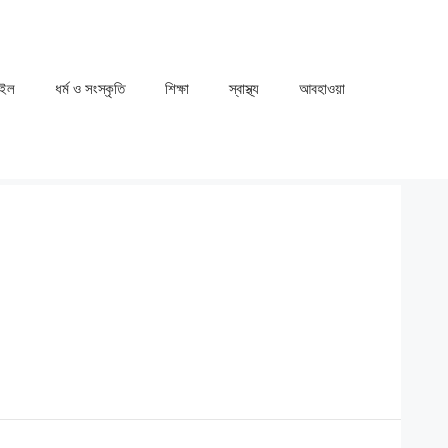
াইল
ধর্ম ও সংস্কৃতি
⁠⁠শিক্ষা
⁠⁠স্বাস্থ্য
⁠⁠আবহাওয়া