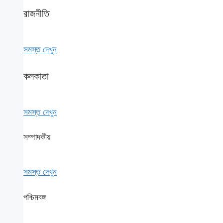
রাজনীতি
সমস্ত দেখুন
কলকাতা
সমস্ত দেখুন
সম্পাদকীয়
সমস্ত দেখুন
পশ্চিমবঙ্গ