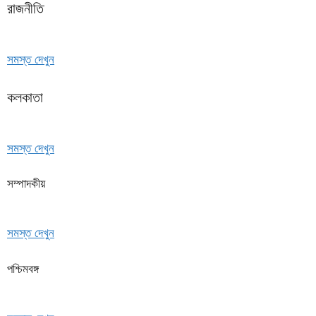
রাজনীতি
সমস্ত দেখুন
কলকাতা
সমস্ত দেখুন
সম্পাদকীয়
সমস্ত দেখুন
পশ্চিমবঙ্গ