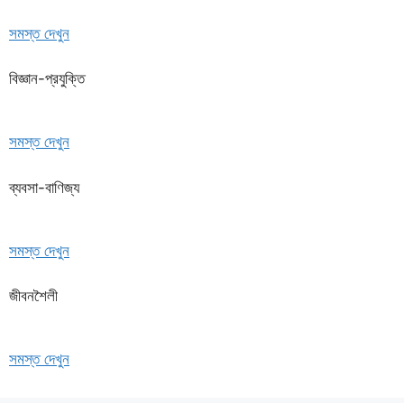
সমস্ত দেখুন
বিজ্ঞান-প্রযুক্তি
সমস্ত দেখুন
ব্যবসা-বাণিজ্য
সমস্ত দেখুন
জীবনশৈলী
সমস্ত দেখুন