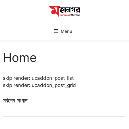
Skip
to
content
Menu
Home
skip render: ucaddon_post_list
skip render: ucaddon_post_grid
সর্বশেষ সংবাদ