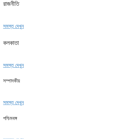
রাজনীতি
সমস্ত দেখুন
কলকাতা
সমস্ত দেখুন
সম্পাদকীয়
সমস্ত দেখুন
পশ্চিমবঙ্গ