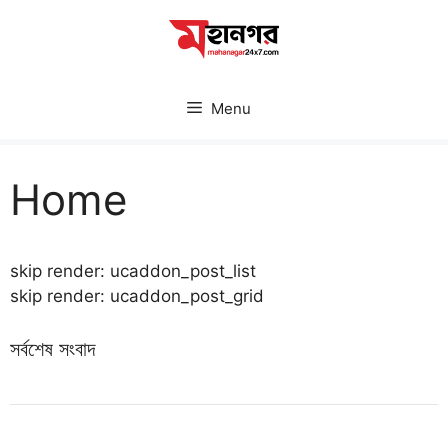
Skip
to
content
Menu
Home
skip render: ucaddon_post_list
skip render: ucaddon_post_grid
সর্বশেষ সংবাদ