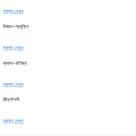
সমস্ত দেখুন
বিজ্ঞান-প্রযুক্তি
সমস্ত দেখুন
ব্যবসা-বাণিজ্য
সমস্ত দেখুন
জীবনশৈলী
সমস্ত দেখুন