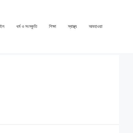
াইল
ধর্ম ও সংস্কৃতি
⁠⁠শিক্ষা
⁠⁠স্বাস্থ্য
⁠⁠আবহাওয়া