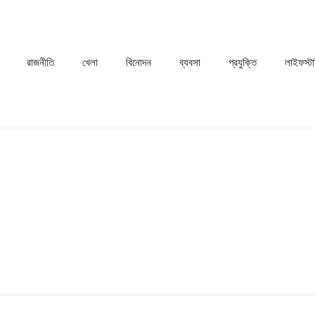
রাজনীতি
খেলা
⁠বিনোদন
ব্যবসা
প্রযুক্তি
লাইফস্ট