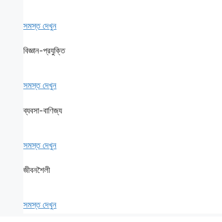
সমস্ত দেখুন
বিজ্ঞান-প্রযুক্তি
সমস্ত দেখুন
ব্যবসা-বাণিজ্য
সমস্ত দেখুন
জীবনশৈলী
সমস্ত দেখুন