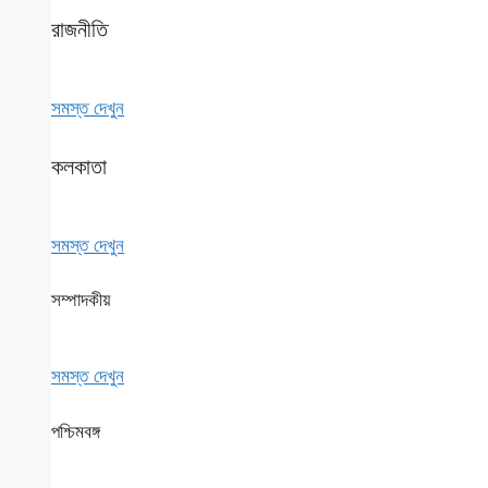
রাজনীতি
সমস্ত দেখুন
কলকাতা
সমস্ত দেখুন
সম্পাদকীয়
সমস্ত দেখুন
পশ্চিমবঙ্গ