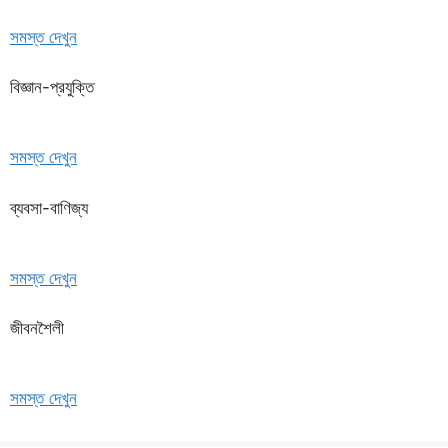
সমস্ত দেখুন
বিজ্ঞান-প্রযুক্তি
সমস্ত দেখুন
ব্যবসা-বাণিজ্য
সমস্ত দেখুন
জীবনশৈলী
সমস্ত দেখুন