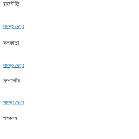
রাজনীতি
সমস্ত দেখুন
কলকাতা
সমস্ত দেখুন
সম্পাদকীয়
সমস্ত দেখুন
পশ্চিমবঙ্গ