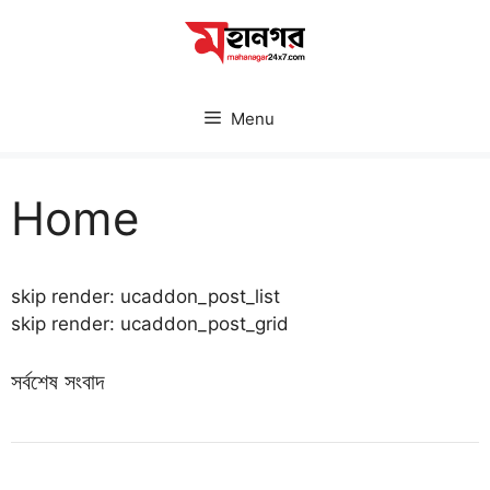
Skip
to
content
Menu
Home
skip render: ucaddon_post_list
skip render: ucaddon_post_grid
সর্বশেষ সংবাদ