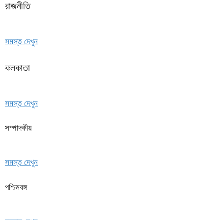
রাজনীতি
সমস্ত দেখুন
কলকাতা
সমস্ত দেখুন
সম্পাদকীয়
সমস্ত দেখুন
পশ্চিমবঙ্গ