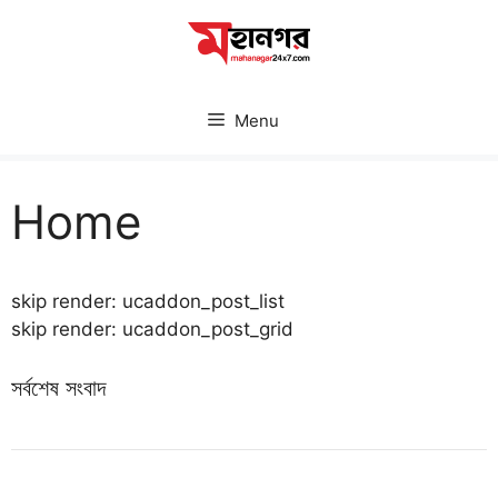
Skip
to
content
Menu
Home
skip render: ucaddon_post_list
skip render: ucaddon_post_grid
সর্বশেষ সংবাদ