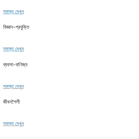
সমস্ত দেখুন
বিজ্ঞান-প্রযুক্তি
সমস্ত দেখুন
ব্যবসা-বাণিজ্য
সমস্ত দেখুন
জীবনশৈলী
সমস্ত দেখুন