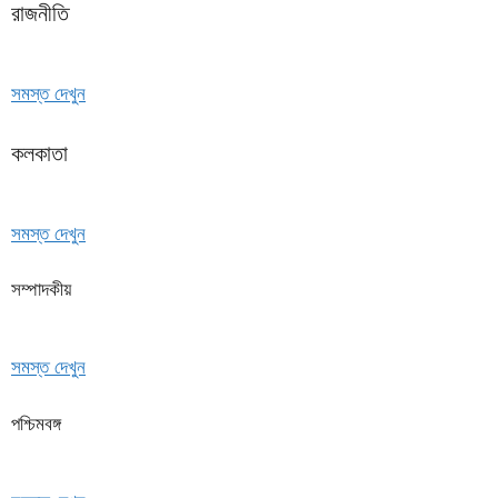
রাজনীতি
সমস্ত দেখুন
কলকাতা
সমস্ত দেখুন
সম্পাদকীয়
সমস্ত দেখুন
পশ্চিমবঙ্গ