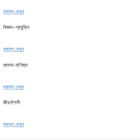
সমস্ত দেখুন
বিজ্ঞান-প্রযুক্তি
সমস্ত দেখুন
ব্যবসা-বাণিজ্য
সমস্ত দেখুন
জীবনশৈলী
সমস্ত দেখুন