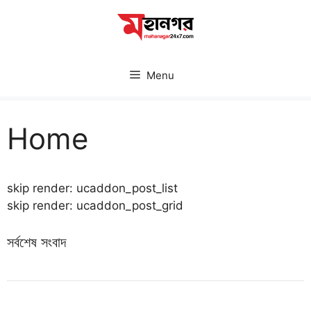
Skip
to
content
Menu
Home
skip render: ucaddon_post_list
skip render: ucaddon_post_grid
সর্বশেষ সংবাদ